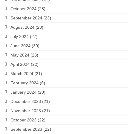
October 2024
(28)
September 2024
(23)
August 2024
(23)
July 2024
(27)
June 2024
(30)
May 2024
(23)
April 2024
(22)
March 2024
(21)
February 2024
(6)
January 2024
(20)
December 2023
(21)
November 2023
(21)
October 2023
(22)
September 2023
(22)