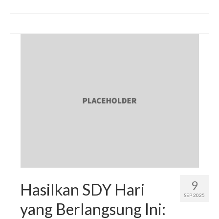
9
Hasilkan SDY Hari
SEP 2025
yang Berlangsung Ini: