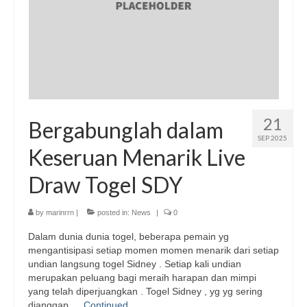
21
Bergabunglah dalam
SEP 2025
Keseruan Menarik Live
Draw Togel SDY
by
marinrrn
|
posted in:
News
|
0
Dalam dunia dunia togel, beberapa pemain yg
mengantisipasi setiap momen momen menarik dari setiap
undian langsung togel Sidney . Setiap kali undian
merupakan peluang bagi meraih harapan dan mimpi
yang telah diperjuangkan . Togel Sidney , yg yg sering
dianggap …
Continued