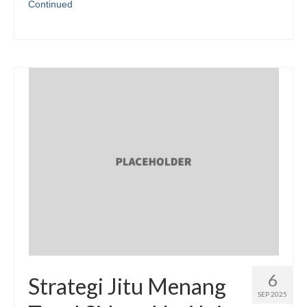
Continued
6
Strategi Jitu Menang
SEP 2025