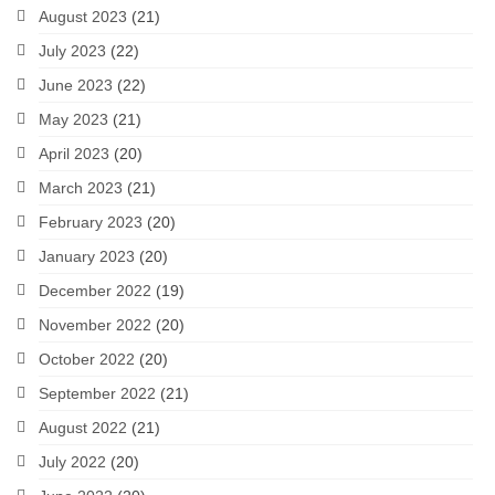
August 2023
(21)
July 2023
(22)
June 2023
(22)
May 2023
(21)
April 2023
(20)
March 2023
(21)
February 2023
(20)
January 2023
(20)
December 2022
(19)
November 2022
(20)
October 2022
(20)
September 2022
(21)
August 2022
(21)
July 2022
(20)