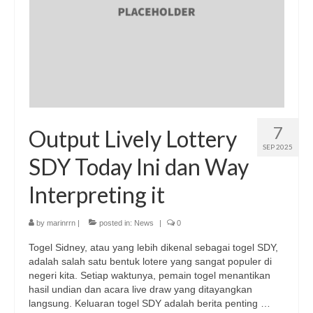
7
Output Lively Lottery
SEP 2025
SDY Today Ini dan Way
Interpreting it
by
marinrrn
|
posted in:
News
|
0
Togel Sidney, atau yang lebih dikenal sebagai togel SDY,
adalah salah satu bentuk lotere yang sangat populer di
negeri kita. Setiap waktunya, pemain togel menantikan
hasil undian dan acara live draw yang ditayangkan
langsung. Keluaran togel SDY adalah berita penting …