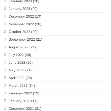
February 2023
(20)
January 2023
(20)
December 2022
(19)
November 2022
(20)
October 2022
(20)
September 2022
(21)
August 2022
(21)
July 2022
(20)
June 2022
(20)
May 2022
(21)
April 2022
(28)
March 2022
(34)
February 2022
(19)
January 2022
(17)
December 2021
(21)