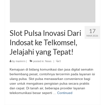
17
Slot Pulsa Inovasi Dari
MAR 2026
Indosat ke Telkomsel,
Jelajahi yang Tepat!
by
marinrrn
|
posted in:
News
|
0
Kemajuan di bidang komunikasi dan jasa digital semakin
berkembang pesat, contohnya tercermin pada layanan isi
ulang pulsa. Slot pulsa menawarkan convenience bagi
user untuk mengakses pengisian pulsa secara praktis
dan cepat. Di tanah air, beberapa provider layanan
telekomunikasi besar seperti …
Continued