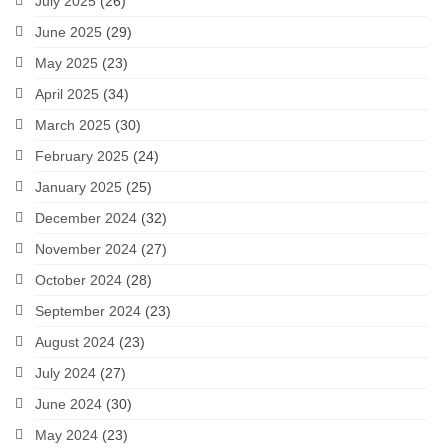
July 2025
(26)
June 2025
(29)
May 2025
(23)
April 2025
(34)
March 2025
(30)
February 2025
(24)
January 2025
(25)
December 2024
(32)
November 2024
(27)
October 2024
(28)
September 2024
(23)
August 2024
(23)
July 2024
(27)
June 2024
(30)
May 2024
(23)