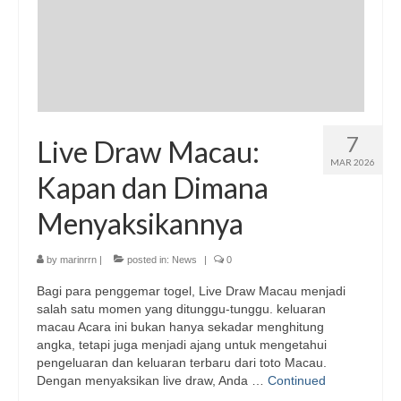
7
Live Draw Macau:
MAR 2026
Kapan dan Dimana
Menyaksikannya
by
marinrrn
|
posted in:
News
|
0
Bagi para penggemar togel, Live Draw Macau menjadi
salah satu momen yang ditunggu-tunggu. keluaran
macau Acara ini bukan hanya sekadar menghitung
angka, tetapi juga menjadi ajang untuk mengetahui
pengeluaran dan keluaran terbaru dari toto Macau.
Dengan menyaksikan live draw, Anda …
Continued