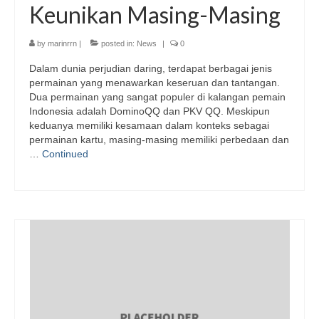
Keunikan Masing-Masing
by
marinrrn
|
posted in:
News
|
0
Dalam dunia perjudian daring, terdapat berbagai jenis
permainan yang menawarkan keseruan dan tantangan.
Dua permainan yang sangat populer di kalangan pemain
Indonesia adalah DominoQQ dan PKV QQ. Meskipun
keduanya memiliki kesamaan dalam konteks sebagai
permainan kartu, masing-masing memiliki perbedaan dan
…
Continued