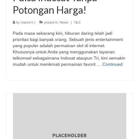
Potongan Harga!
by
marinrrn
|
posted in:
News
|
0
Pada masa sekarang kini, hiburan daring telah jadi
prioritas bagi banyak orang. Sebuah jenis entertainment
yang populer adalah permainan slot di internet.
Khususnya untuk Anda yang menggunakan layanan
telkomsel sebagaimana Indosat ataupun Tri, kini semakin
mudah untuk menikmati permainan favorit …
Continued