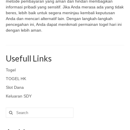
metode pembayaran yang aman dan hindari membagikan
informasi pribadi yang sensitif. Jika Anda merasa ada yang tidak
beres, lebih baik untuk segera meninjau kembali keputusan
Anda dan mencari alternatif lain. Dengan langkah-langkah
pencegahan ini, Anda dapat menikmati permainan togel hari ini
dengan lebih aman.
Usefull Links
Togel
TOGEL HK
Slot Dana
Keluaran SDY
Search
for: