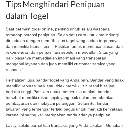
Tips Menghindari Penipuan
dalam Togel
Saat bermain togel online, penting untuk selalu waspada
terhadap potensi penipuan. Salah satu cara untuk melindungi
diri adalah dengan memilih situs togel yang sudah terpercaya
dan memiliki lisensi resmi. Pastikan untuk membaca ulasan dan
rekomendasi dari pemain lain sebelum mendaftar. Situs yang
baik biasanya menyediakan informasi yang transparan
mengenai layanan dan juga memiliki customer service yang
responsif.
Perhatikan juga bandar togel yang Anda pilih. Bandar yang tidak
memiliki reputasi baik atau tidak memiliki izin resmi bisa jadi
berisiko tinggi. Pastikan untuk memeriksa apakah bandar
tersebut memiliki rekam jejak yang baik dalam memberikan
pembayaran dan melayani pelanggan. Selain itu, hindari
tawaran yang terdengar terlalu bagus untuk menjadi kenyataan,
karena ini sering kali merupakan tanda adanya penipuan.
Lastly, selalu perhatikan transaksi yang Anda lakukan. Gunakan