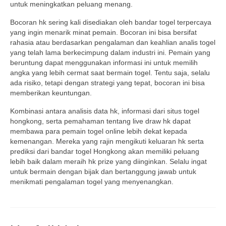
untuk meningkatkan peluang menang.
Bocoran hk sering kali disediakan oleh bandar togel terpercaya
yang ingin menarik minat pemain. Bocoran ini bisa bersifat
rahasia atau berdasarkan pengalaman dan keahlian analis togel
yang telah lama berkecimpung dalam industri ini. Pemain yang
beruntung dapat menggunakan informasi ini untuk memilih
angka yang lebih cermat saat bermain togel. Tentu saja, selalu
ada risiko, tetapi dengan strategi yang tepat, bocoran ini bisa
memberikan keuntungan.
Kombinasi antara analisis data hk, informasi dari situs togel
hongkong, serta pemahaman tentang live draw hk dapat
membawa para pemain togel online lebih dekat kepada
kemenangan. Mereka yang rajin mengikuti keluaran hk serta
prediksi dari bandar togel Hongkong akan memiliki peluang
lebih baik dalam meraih hk prize yang diinginkan. Selalu ingat
untuk bermain dengan bijak dan bertanggung jawab untuk
menikmati pengalaman togel yang menyenangkan.