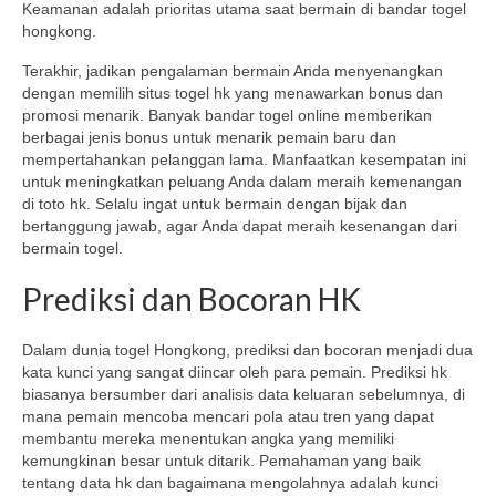
Keamanan adalah prioritas utama saat bermain di bandar togel
hongkong.
Terakhir, jadikan pengalaman bermain Anda menyenangkan
dengan memilih situs togel hk yang menawarkan bonus dan
promosi menarik. Banyak bandar togel online memberikan
berbagai jenis bonus untuk menarik pemain baru dan
mempertahankan pelanggan lama. Manfaatkan kesempatan ini
untuk meningkatkan peluang Anda dalam meraih kemenangan
di toto hk. Selalu ingat untuk bermain dengan bijak dan
bertanggung jawab, agar Anda dapat meraih kesenangan dari
bermain togel.
Prediksi dan Bocoran HK
Dalam dunia togel Hongkong, prediksi dan bocoran menjadi dua
kata kunci yang sangat diincar oleh para pemain. Prediksi hk
biasanya bersumber dari analisis data keluaran sebelumnya, di
mana pemain mencoba mencari pola atau tren yang dapat
membantu mereka menentukan angka yang memiliki
kemungkinan besar untuk ditarik. Pemahaman yang baik
tentang data hk dan bagaimana mengolahnya adalah kunci