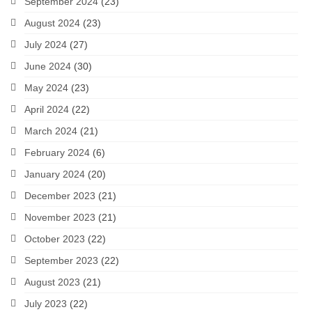
September 2024
(23)
August 2024
(23)
July 2024
(27)
June 2024
(30)
May 2024
(23)
April 2024
(22)
March 2024
(21)
February 2024
(6)
January 2024
(20)
December 2023
(21)
November 2023
(21)
October 2023
(22)
September 2023
(22)
August 2023
(21)
July 2023
(22)